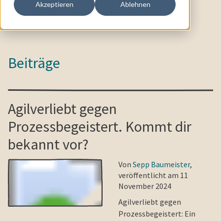
Transformation, Kulturwandel, Leadership,
Akzeptieren
Ablehnen
Personalentwicklung, und vielen mehr.
Beiträge
Agilverliebt gegen
Prozessbegeistert. Kommt dir
bekannt vor?
Von
Sepp Baumeister
,
veröffentlicht am 11
November 2024
Agilverliebt gegen
Prozessbegeistert: Ein