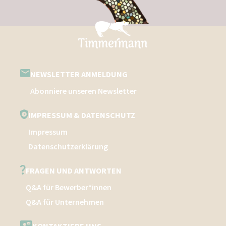
NEWSLETTER ANMELDUNG
Abonniere unseren Newsletter
IMPRESSUM & DATENSCHUTZ
Impressum
Datenschutzerklärung
FRAGEN UND ANTWORTEN
Q&A für Bewerber*innen
Q&A für Unternehmen
KONTAKTIERE UNS