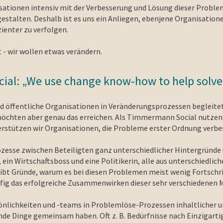
sationen intensiv mit der Verbesserung und Lösung dieser Proble
u gestalten. Deshalb ist es uns ein Anliegen, ebenjene Organisat
ienter zu verfolgen.
 - wir wollen etwas verändern.
ial: „We use change know-how to help solve
ffentliche Organisationen in Veränderungsprozessen begleitet,
möchten aber genau das erreichen. Als Timmermann Social nutzen
erstützen wir Organisationen, die Probleme erster Ordnung verbe
zesse zwischen Beteiligten ganz unterschiedlicher Hintergründe
, ein Wirtschaftsboss und eine Politikerin, alle aus unterschiedli
gibt Gründe, warum es bei diesen Problemen meist wenig Fortschri
ufig das erfolgreiche Zusammenwirken dieser sehr verschiedenen
nlichkeiten und -teams in Problemlöse-Prozessen inhaltlicher u
ünde Dinge gemeinsam haben. Oft z. B. Bedürfnisse nach Einzigarti