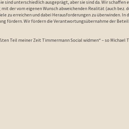
Sie sind unterschiedlich ausgeprägt, aber sie sind da. Wir schaffe
mit der vom eigenen Wunsch abweichenden Realität (auch bez. des
iele zu erreichen und dabei Herausforderungen zu überwinden. I
chung fördern. Wir fördern die Verantwortungsübernahme der Betei
rößten Teil meiner Zeit Timmermann Social widmen“ – so Michael