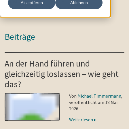
Transformation, Kulturwandel, Leadership,
Akzeptieren
Ablehnen
Personalentwicklung, und vielen mehr.
Beiträge
An der Hand führen und
gleichzeitig loslassen – wie geht
das?
Von
Michael Timmermann
,
veröffentlicht am 18 Mai
2026
Weiterlesen ▸