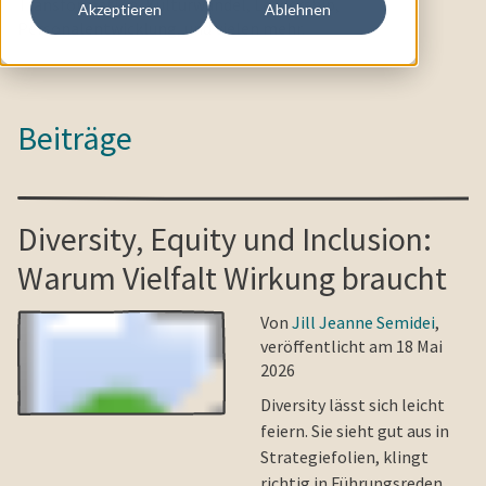
Transformation, Kulturwandel, Leadership,
Akzeptieren
Ablehnen
Personalentwicklung, und vielen mehr.
Beiträge
Diversity, Equity und Inclusion:
Warum Vielfalt Wirkung braucht
Von
Jill Jeanne Semidei
,
veröffentlicht am 18 Mai
2026
Diversity lässt sich leicht
feiern. Sie sieht gut aus in
Strategiefolien, klingt
richtig in Führungsreden