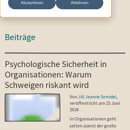
Transformation, Kulturwandel, Leadership,
Akzeptieren
Ablehnen
Personalentwicklung, und vielen mehr.
Beiträge
Psychologische Sicherheit in
Organisationen: Warum
Schweigen riskant wird
Von
Jill Jeanne Semidei
,
veröffentlicht am 15 Juni
2026
In Organisationen geht
selten zuerst der große