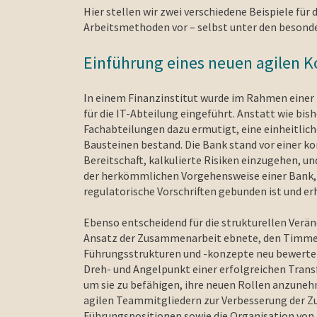
Hier stellen wir zwei verschiedene Beispiele für
Arbeitsmethoden vor – selbst unter den besond
Einführung eines neuen agilen 
In einem Finanzinstitut wurde im Rahmen einer 
für die IT-Abteilung eingeführt. Anstatt wie bish
Fachabteilungen dazu ermutigt, eine einheitlich
Bausteinen bestand. Die Bank stand vor einer ko
Bereitschaft, kalkulierte Risiken einzugehen, u
der herkömmlichen Vorgehensweise einer Bank, i
regulatorische Vorschriften gebunden ist und er
Ebenso entscheidend für die strukturellen Verä
Ansatz der Zusammenarbeit ebnete, den Timmer
Führungsstrukturen und -konzepte neu bewertet
Dreh- und Angelpunkt einer erfolgreichen Trans
um sie zu befähigen, ihre neuen Rollen anzune
agilen Teammitgliedern zur Verbesserung der 
Führungspositionen sowie die Organisation von