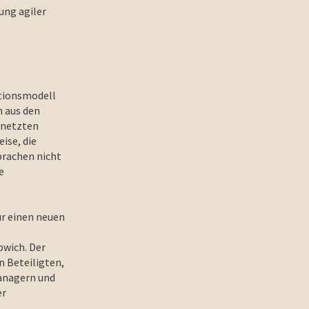
ung agiler
ationsmodell
n aus den
ernetzten
ise, die
prachen nicht
e
ür einen neuen
bwich. Der
n Beteiligten,
anagern und
er