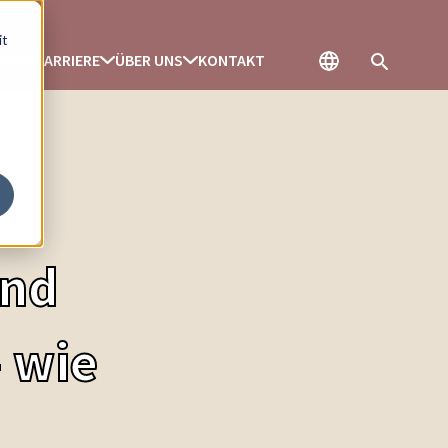
it
ENZEN
KARRIERE
ÜBER UNS
KONTAKT
und
– wie