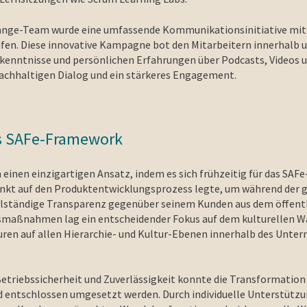
nge-Team wurde eine umfassende Kommunikationsinitiative mit
rufen. Diese innovative Kampagne bot den Mitarbeitern innerhalb 
rkenntnisse und persönlichen Erfahrungen über Podcasts, Videos 
 nachhaltigen Dialog und ein stärkeres Engagement.
as SAFe-Framework
einen einzigartigen Ansatz, indem es sich frühzeitig für das SA
unkt auf den Produktentwicklungsprozess legte, um während der
llständige Transparenz gegenüber seinem Kunden aus dem öffent
smaßnahmen lag ein entscheidender Fokus auf dem kulturellen Wa
uren auf allen Hierarchie- und Kultur-Ebenen innerhalb des Unte
triebssicherheit und Zuverlässigkeit konnte die Transformation
d entschlossen umgesetzt werden. Durch individuelle Unterstützun