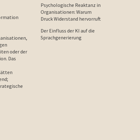
Psychologische Reaktanz in
Organisationen: Warum
formation
Druck Widerstand hervorruft
Der Einfluss der KI auf die
Sprachgenerierung
ganisationen,
agen
iten oder der
ion. Das
hätten
end;
trategische