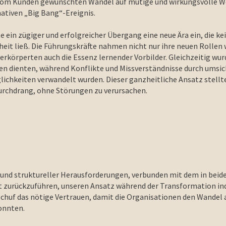
vom Kunden gewünschten Wandel auf mutige und wirkungsvolle W
ativen „Big Bang“-Ereignis.
ete ein zügiger und erfolgreicher Übergang eine neue Ära ein, die k
it ließ. Die Führungskräfte nahmen nicht nur ihre neuen Rollen
erkörperten auch die Essenz lernender Vorbilder. Gleichzeitig wu
len dienten, während Konflikte und Missverständnisse durch umsic
ichkeiten verwandelt wurden. Dieser ganzheitliche Ansatz stellte
durchdrang, ohne Störungen zu verursachen.
 und struktureller Herausforderungen, verbunden mit dem in beide
 zurückzuführen, unseren Ansatz während der Transformation indi
schuf das nötige Vertrauen, damit die Organisationen den Wande
onnten.