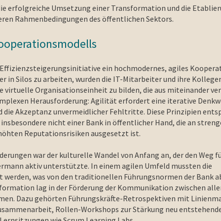
 die erfolgreiche Umsetzung einer Transformation und die Etablier
eren Rahmenbedingungen des öffentlichen Sektors.
Kooperationsmodells
Effizienzsteigerungsinitiative ein hochmodernes, agiles Kooper
er in Silos zu arbeiten, wurden die IT-Mitarbeiter und ihre Kollege
e virtuelle Organisationseinheit zu bilden, die aus miteinander v
mplexen Herausforderung: Agilität erfordert eine iterative Denkwe
nd die Akzeptanz unvermeidlicher Fehltritte. Diese Prinzipien ents
nsbesondere nicht einer Bank in öffentlicher Hand, die an streng
höhten Reputationsrisiken ausgesetzt ist.
nderungen war der kulturelle Wandel von Anfang an, der den Weg f
mann aktiv unterstützte. In einem agilen Umfeld mussten die
 werden, was von den traditionellen Führungsnormen der Bank a
formation lag in der Förderung der Kommunikation zwischen alle
hmen. Dazu gehörten Führungskräfte-Retrospektiven mit Linienm
Zusammenarbeit, Rollen-Workshops zur Stärkung neu entstehend
 Lernsitzungen wie Scrum Learning Labs.