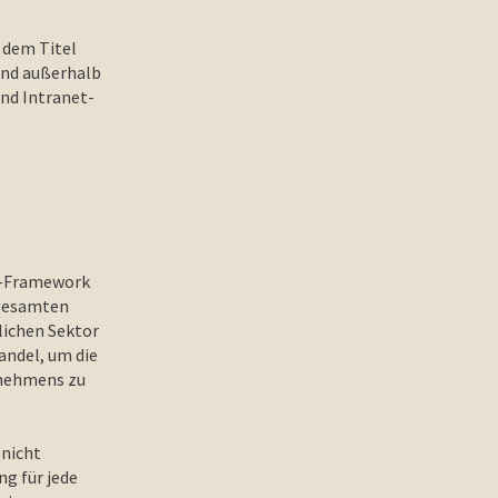
 dem Titel
und außerhalb
und Intranet-
Fe-Framework
 gesamten
lichen Sektor
ndel, um die
rnehmens zu
 nicht
g für jede