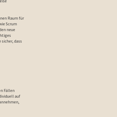
eise
einen Raum für
 wie Scrum
rden neue
htiges
 sicher, dass
n Fällen
viduell auf
l annehmen,