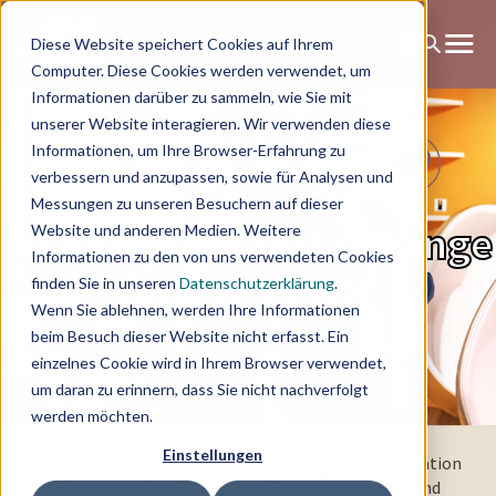
Diese Website speichert Cookies auf Ihrem
Computer. Diese Cookies werden verwendet, um
Informationen darüber zu sammeln, wie Sie mit
unserer Website interagieren. Wir verwenden diese
Informationen, um Ihre Browser-Erfahrung zu
verbessern und anzupassen, sowie für Analysen und
Messungen zu unseren Besuchern auf dieser
To help humanity change
Website und anderen Medien. Weitere
Informationen zu den von uns verwendeten Cookies
for the better
finden Sie in unseren
Datenschutzerklärung
.
Wenn Sie ablehnen, werden Ihre Informationen
beim Besuch dieser Website nicht erfasst. Ein
einzelnes Cookie wird in Ihrem Browser verwendet,
um daran zu erinnern, dass Sie nicht nachverfolgt
werden möchten.
Einstellungen
Wir stehen für Beratung 2.0 – eine gelungene Kombination
aus systemischer und klassischer Topmanagement- und