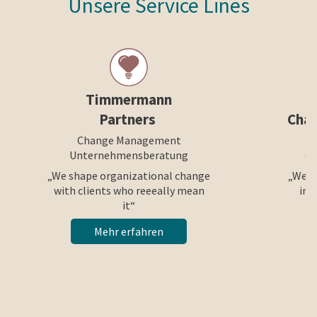
Unsere Service Lines
Timmermann
Partners
Cha
Change Management
Unternehmensberatung
Ch
„We shape organizational change
„We h
with clients who reeeally mean
int
it“
Mehr erfahren