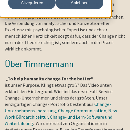
Akzeptieren
Ablehnen
Strategie-Beratung, Training und Coaching. Mit diesem
Ansatz gestalten wir als Transformationsexpert*innen
Veränderungsprozesse mit Klient*innen aus allen Branchen.
Die Verbindung von analytischer und konzeptioneller
Exzellenz mit psychologischer Expertise und echter
menschlicher Herzlichkeit sorgt dafür, dass der Change nicht
nur in der Theorie richtig ist, sondern auch in der Praxis
wirklich ankommt.
Über Timmermann
„To help humanity change for the better“
ist unser Purpose. Klingt etwas groß? Das Video unten
erklärt den Hintergrund. Wir sind das erste Full-Service
Change-Unternehmen und eines der größten. Unser
einzigartigen Change- Portfolio besteht aus
Change-
Unternehmens- beratung,
Change Communication
,
New
Work Büroarchitektur
,
Change- und Lern-Software und
Weiterbildung
.
Wir unterstützen Organisationen in
Veränderungs Prozessen, z. B. agilen Transformationen und