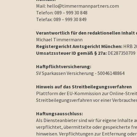
Mail: hello@timmermannpartners.com
Telefon: 089 – 999 30 848
Telefax: 089 – 999 30 849
‍Verantwortlich für den redaktionellen Inhalt 
Michael Timmermann
Registergericht Amtsgericht München:
HRB 2
Umsatzssteuer ID gemäß § 27a:
DE287350709
Haftpflichtversicherung:
SV Sparkassen Versicherung - 50046148864
Hinweis auf das Streitbeilegungsverfahren
Plattform der EU-Kommission zur Online-Streitb
Streitbeilegungsverfahren vor einer Verbrauche
Haftungsausschluss:
Als Diensteanbieter sind wir für eigene Inhalte
verpflichtet, übermittelte oder gespeicherte f
hinweisen. Verpflichtungen zur Entfernung ode