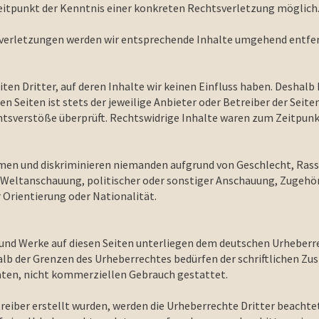
Zeitpunkt der Kenntnis einer konkreten Rechtsverletzung möglich
erletzungen werden wir entsprechende Inhalte umgehend entfe
en Dritter, auf deren Inhalte wir keinen Einfluss haben. Deshalb 
n Seiten ist stets der jeweilige Anbieter oder Betreiber der Seite
tsverstöße überprüft. Rechtswidrige Inhalte waren zum Zeitpunkt
men und diskriminieren niemanden aufgrund von Geschlecht, Rasse
Weltanschauung, politischer oder sonstiger Anschauung, Zugehöri
 Orientierung oder Nationalität.
e und Werke auf diesen Seiten unterliegen dem deutschen Urheberre
lb der Grenzen des Urheberrechtes bedürfen der schriftlichen Zus
vaten, nicht kommerziellen Gebrauch gestattet.
treiber erstellt wurden, werden die Urheberrechte Dritter beachte