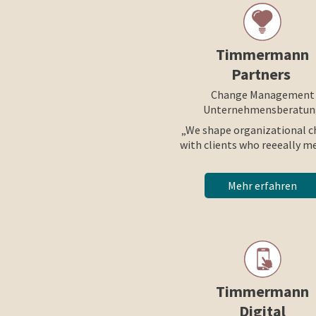
Timmermann
Partners
Change Management
Unternehmensberatun
„We shape organizational 
with clients who reeeally m
Mehr erfahren
Timmermann
Digital