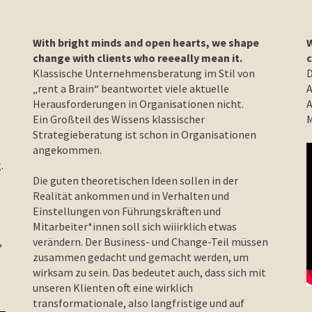
With bright minds and open hearts, we shape
W
change with clients who reeeally mean it.
c
Klassische Unternehmensberatung im Stil von
D
„rent a Brain“ beantwortet viele aktuelle
A
Herausforderungen in Organisationen nicht.
A
Ein Großteil des Wissens klassischer
M
Strategieberatung ist schon in Organisationen
angekommen.
g
.
Die guten theoretischen Ideen sollen in der
Realität ankommen und in Verhalten und
Einstellungen von Führungskräften und
Mitarbeiter*innen soll sich wiiirklich etwas
,
verändern. Der Business- und Change-Teil müssen
zusammen gedacht und gemacht werden, um
wirksam zu sein. Das bedeutet auch, dass sich mit
unseren Klienten oft eine wirklich
transformationale, also langfristige und auf