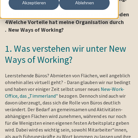
Akzeptieren
Ablehnen
2.
Einführung neuer Raumkonzepte
3.
Einführung neuer Arbeitsweisen und -methoden
4
Welche Vorteile hat meine Organisation durch
.
New Ways of Working?
1. Was verstehen wir unter New
Ways of Working?
Leerstehende Büros? Abmieten von Flächen, weil angeblich
ohnehin alles virtuell geht? - Daran glauben wir nur bedingt
und haben vor einiger Zeit selbst unser neues
New-Work-
Office, das „Timmerland"
bezogen. Dennoch sind auch wir
davon überzeugt, dass sich die Rolle von Büros deutlich
verändert. Der Bedarf an gemeinsamen und Aktivitäten-
abhängigen Flächen wird zunehmen, während es nur noch
für die Wenigsten einen eigenen festen Arbeitsplatz geben
wird. Dabei wird es wichtig sein, sowohl Mitarbeiter*innen,
als auch Führungskräfte zu Wort kommen zu lassen und ihre